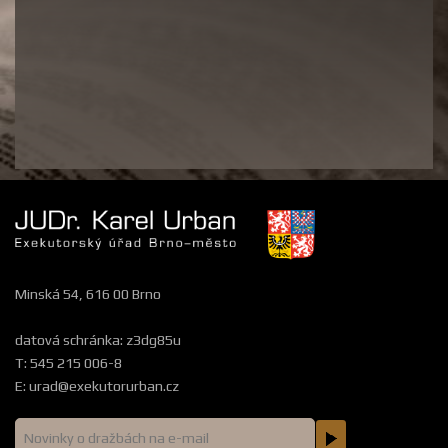
Minská 54, 616 00 Brno
datová schránka: z3dg85u
T: 545 215 006-8
E:
urad@exekutorurban.cz