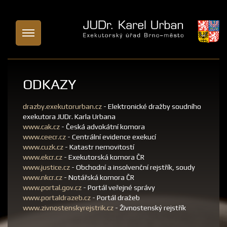
ODKAZY
drazby.exekutorurban.cz
- Elektronické dražby soudního
exekutora JUDr. Karla Urbana
www.cak.cz
- Česká advokátní komora
www.ceecr.cz
- Centrální evidence exekucí
www.cuzk.cz
- Katastr nemovitostí
www.ekcr.cz
- Exekutorská komora ČR
www.justice.cz
- Obchodní a insolvenční rejstřík, soudy
www.nkcr.cz
- Notářská komora ČR
www.portal.gov.cz
- Portál veřejné správy
www.portaldrazeb.cz
- Portál dražeb
www.zivnostenskyrejstrik.cz
- Živnostenský rejstřík